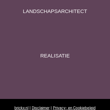
LANDSCHAPS­ARCHITECT
REALISATIE
brickx.nl
|
Disclaimer
|
Privacy- en Cookiebeleid